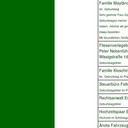
Familie Maylän
50. Geburtstag
Sehr geehrte Frau Gün
Geburtstages meiner 
haben, möchte wir g
etwas bestellen.
Mit freundlichen Grü
Fliesenverlegeb
Peter Nebenfüh
Wissigstraße 1
Geburtstagsfeier
Familie Kloschi
80. Geburtstag im Pfa
Steuerbüro Felt
Geburtstagsfeier im 
Rechtsanwalt E
Geburtstagsfeier
Hochzeitspaar 
Hochzeit im Schlossg
Anota Fahrzeug