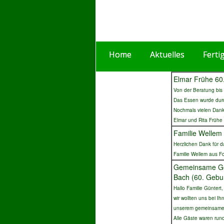
Home
Aktuelles
Ferti
Elmar Frühe 60
Von der Beratung bis 
Das
Essen wurde durc
Nochmals vielen Dank
Elmar und Rita Frühe
Familie Wellem 
Herzlichen Dank für 
Familie Wellem aus F
Gemeinsame Gebu
Bach (60. Gebu
Hallo Familie Güntert,
wir wollten uns bei I
unserem gemeinsamen
Alle Gäste waren run