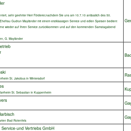
der
tert, sehr geehrter Herr Förderer,nachdem Sie uns am 10.7.10 anlässlich des 50.
Ge
Ehefrau Gudrun Mayländer mit einem erstklassigen Service und edlen Speisen bedient
erne wieder auf Ihren Service zurückkommen und auf den kommenden Samstagabend
ßen, G. Mayländer
etrieb
r
Bad
6
nski
Ras
rrheim St. Jakobus in Wintersdorf
es
Ku
Pfarrheim St. Sebastian in Kuppenheim
vers
Ga
Barbisch
Ga
arten Bad Rotenfels
 Service-und Vertriebs GmbH