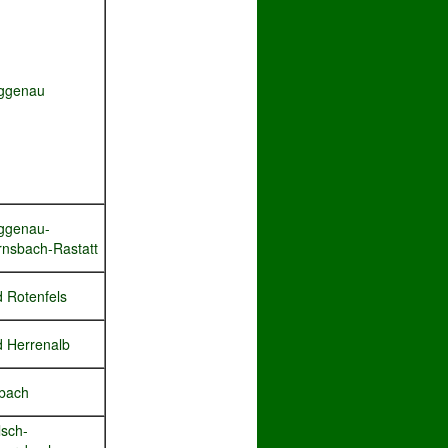
ggenau
ggenau-
nsbach-Rastatt
 Rotenfels
 Herrenalb
bach
sch-