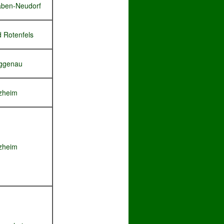
aben-Neudorf
 Rotenfels
ggenau
ezheim
ezheim