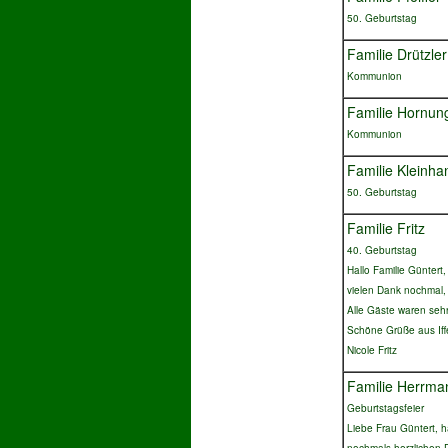
50. Geburtstag
Familie Drützler
Kommunion
Familie Hornun
Kommunion
Familie Kleinha
50. Geburtstag
Familie Fritz
40. Geburtstag
Hallo Familie Güntert,
vielen Dank nochmal, 
Alle Gäste waren sehr
Schöne Grüße aus If
Nicole Fritz
Familie Herrma
Geburtstagsfeier
Liebe Frau Güntert, ha