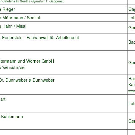
der Cafeteria im Goethe Gynasium in Gaggenau
e Rieger
Ga
e Möhrmann / Seeflut
Lof
e Hahn / Misal
Ge
 Feuerstein - Fachanwalt für Arbeitsrecht
Ba
stermann und Wörner GmbH
Ge
ie Weihnachtsfeier
Ras
 Dr. Dünnweber & Dünnweber
Kai
www
art
Lof
t Kuhlemann
Ge