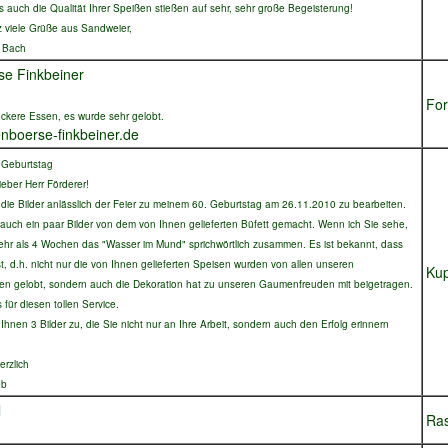
s auch die Qualität Ihrer Speißen stießen auf sehr, sehr große Begeisterung!
 viele Grüße aus Sandweier,
n Bach
e Finkbeiner
Fo
eckere Essen, es wurde sehr gelobt.
boerse-finkbeiner.de
Geburtstag
ieber Herr Förderer!
 die Bilder anlässlich der Feier zu meinem 60. Geburtstag am 26.11.2010 zu bearbeiten.
auch ein paar Bilder von dem von Ihnen gelieferten Büfett gemacht. Wenn ich Sie sehe,
mehr als 4 Wochen das "Wasser im Mund" sprichwörtlich zusammen. Es ist bekannt, dass
t, d.h. nicht nur die von Ihnen gelieferten Speisen wurden von allen unseren
Ku
n gelobt, sondern auch die Dekoration hat zu unseren Gaumenfreuden mit beigetragen.
für diesen tollen Service.
hnen 3 Bilder zu, die Sie nicht nur an Ihre Arbeit, sondern auch den Erfolg erinnern
erzlich
eb
l
Ras