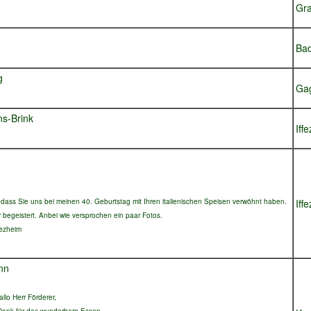
Gr
Bad
g
Ga
ns-Brink
Iff
dass Sie uns bei meinen 40. Geburtstag mit Ihren italienischen Speisen verwöhnt haben.
Iff
 begeistert. Anbei wie versprochen ein paar Fotos.
fezheim
nn
llo Herr Förderer,