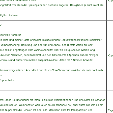
Dank für das wunderbare Essen.
Ku
geistert, vor allem die Sparerips hatten es ihnen angetan. Das gibt es ja auch nicht alle
rigitte Herrmann
b
eber Herr Förderer,
e mich und meine Gäste anlässlich meines runden Geburtstages mit Ihrem Schlemmer-
e Vorbesprechung, Beratung und der Auf- und Abbau des Buffets waren äußerst
enue selbst, angefangen vom Vorspeisenbuffet über die Hauptspeisen (waren lang
ß) bis zum Nachtisch, dem Käsebrett und den Mitternachts häppchen war ein einziger
Ku
hmaus und wurde von meinen anspruchsvollen Gästen mit 5 Sternen bewertet.
 einem unvergesslichen Abend in Form dieses Verwöhnmenues möchte ich mich nochmals
en.
 Kuppenheim
mal, dass Sie uns wieder mit Ihren Leckereien verwöhnt haben und uns somit ein schönes
us bereiteten. Weihnachten wäre auch so ein schönes Fest, aber durch Sie wird es ein
hr. Super sind die Schalen mit der Folie. Man kann alles toll transportieren und
Fo