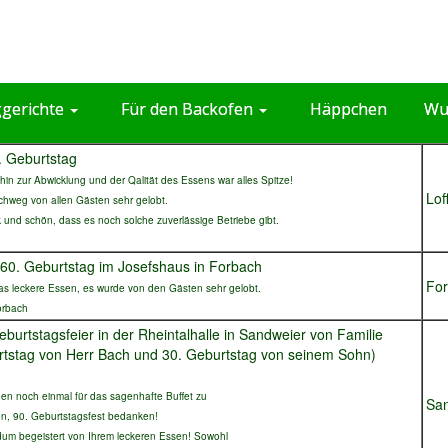
ggerichte
Für den Backofen
Häppchen
Wu
. Geburtstag
hin zur Abwicklung und der Qalität des Essens war alles Spitze!
Lof
hweg von allen Gästen sehr gelobt.
 und schön, dass es noch solche zuverlässige Betriebe gibt.
60. Geburtstag im Josefshaus in Forbach
Fo
das leckere Essen, es wurde von den Gästen sehr gelobt.
orbach
rtstagsfeier in der Rheintalhalle in Sandweier von Familie
rtstag von Herr Bach und 30. Geburtstag von seinem Sohn)
hnen noch einmal für das sagenhafte Buffet zu
Sa
, 90. Geburtstagsfest bedanken!
dum begeistert von Ihrem leckeren Essen! Sowohl