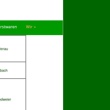
rstwaren
Wir
fenau
rbach
ndweier