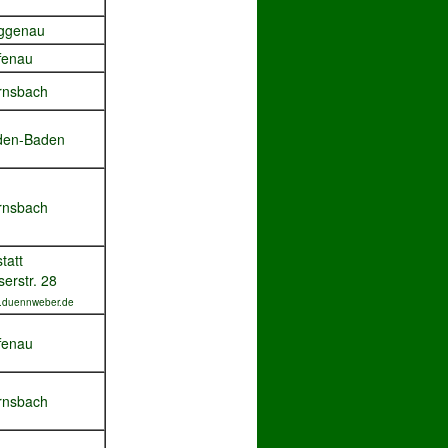
ggenau
fenau
rnsbach
den-Baden
rnsbach
tatt
serstr. 28
.duennweber.de
fenau
rnsbach