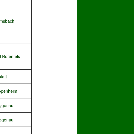
rnsbach
 Rotenfels
tatt
ppenheim
ggenau
ggenau