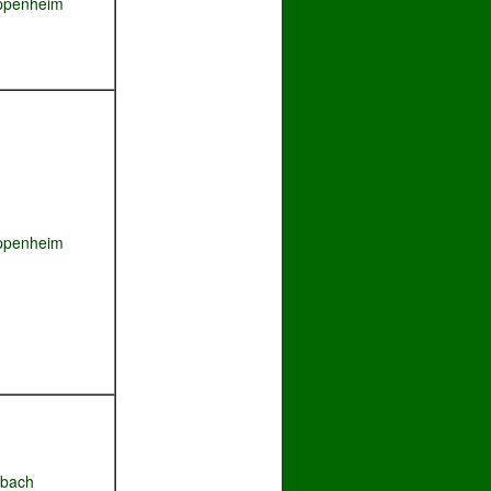
ppenheim
ppenheim
rbach