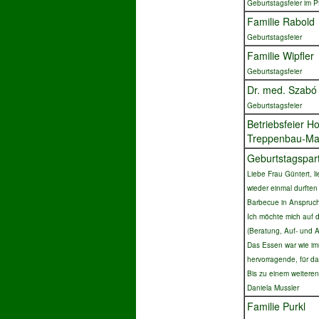
Geburtstagsfeier im P
Familie Rabold
Geburtstagsfeier
Familie Wipfler
Geburtstagsfeier
Dr. med. Szabó
Geburtstagsfeier
Betriebsfeier H
Treppenbau-Mar
Geburtstagspar
Liebe Frau Güntert,
l
wieder einmal durften
Barbecue in Anspruc
Ich möchte mich auf 
(Beratung, Auf- und 
Das Essen war wie im
hervorragende, für da
Bis zu einem weiteren
Daniela Mussler
Fa