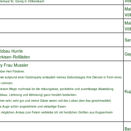
Völ
farrsaal St. Georg in Völkersbach
Mal
Völ
Mal
Völ
Sa
olzbau Hurrle
Ga
kisen-Rollläden
ty Frau Mussler
ieber Herr Förderer,
 wir aufgrund einer Gartenparty anlässlich meines Geburtstages Ihre Dienste in Form eines
h nehmen.
diesem Wege nochmals für die reibungslose, pünktliche und zuverlässige Abwicklung
Ku
Abbau, Lieferung und Abholung) ganz herzlich bedanken.
mer sehr, sehr gut und meine Gäste waren voll des Lobes über das geschmacklich
s Auge schön angerichtete und vielseitige Essen.
 möglichen Anlass zum Feiern verbleibe ich mit
herzlichen Grüßen aus Kuppenheim
milie Purkl
Bad