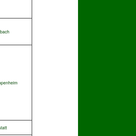
rbach
ppenheim
tatt