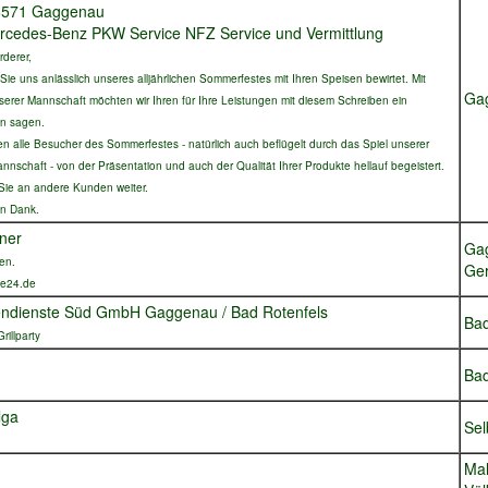
76571 Gaggenau
Mercedes-Benz PKW Service NFZ Service und Vermittlung
rderer,
ie uns anlässlich unseres alljährlichen Sommerfestes mit Ihren Speisen bewirtet. Mit
Ga
erer Mannschaft möchten wir Ihren für Ihre Leistungen mit diesem Schreiben ein
ön sagen.
alle Besucher des Sommerfestes - natürlich auch beflügelt durch das Spiel unserer
nschaft - von der Präsentation und auch der Qualität Ihrer Produkte hellauf begeistert.
Sie an andere Kunden weiter.
en Dank.
ner
Ga
den.
Ger
le24.de
ndienste Süd GmbH Gaggenau / Bad Rotenfels
Bad
rillparty
Bad
lga
Sel
Mal