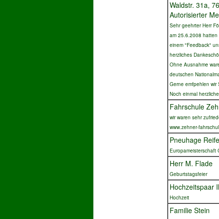
Waldstr. 31a, 
Autorisierter 
Sehr geehrter Herr Fö
am 25.6.2008 hatten S
einem "Feedback" uns
herzliches Dankesch
Ohne Ausnahme waren 
deutschen Nationalman
Gerne emfpehlen wir 
Noch einmal herzlich
Fahrschule Zeh
wir waren sehr zufrie
www.zehner-fahrschu
Pneuhage Reife
Europameisterschaft G
Herr M. Flade
Geburtstagsfeier
Hochzeitspaar I
Hochzeit
Familie Stein