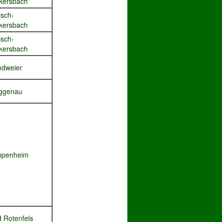
kersbach
sch-
kersbach
sch-
kersbach
ndweier
ggenau
ppenheim
 Rotenfels