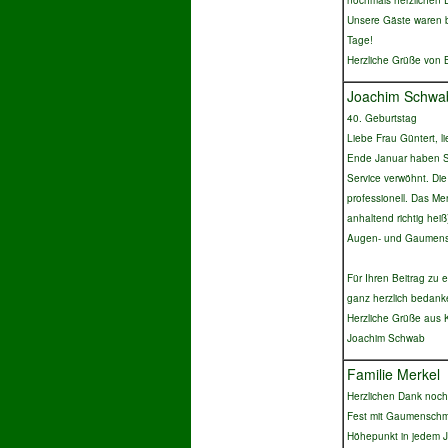
nochmals herzlichen 
Unsere Gäste waren be
Tage!
Herzliche Grüße von B
Joachim Schwa
40. Geburtstag
Liebe Frau Güntert, li
Ende Januar haben Si
Service verwöhnt. Di
professionell. Das M
anhaltend richtig hei
Augen- und Gaumensc
Für Ihren Beitrag zu
ganz herzlich bedank
Herzliche Grüße aus
Joachim Schwab
Familie Merkel
Herzlichen Dank noch
Fest mit Gaumenschma
Höhepunkt in jedem Ja