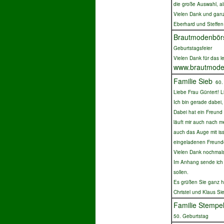
die große Auswahl, al
Vielen Dank und ganz
Eberhard und Steffe
Brautmodenbörs
Geburtstagsfeier
Vielen Dank für das l
www.brautmoden
Familie Sieb
60. 
Liebe Frau Güntert! L
Ich bin gerade dabei,
Dabei hat ein Freund 
läuft mir auch nach 
auch das Auge mit iss
eingeladenen Freunde
Vielen Dank nochmals 
Im Anhang sende ich I
sollen.
Es grüßen Sie ganz h
Christel und Klaus Si
Familie Stempe
50. Geburtstag