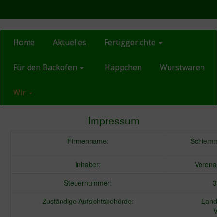
Home
Aktuelles
Fertiggerichte
Für den Backofen
Häppchen
Wurstwaren
Wir
Impressum
Firmenname:
Schlemm
Inhaber:
Verena
Steuernummer:
3
Zuständige Aufsichtsbehörde:
Land
V