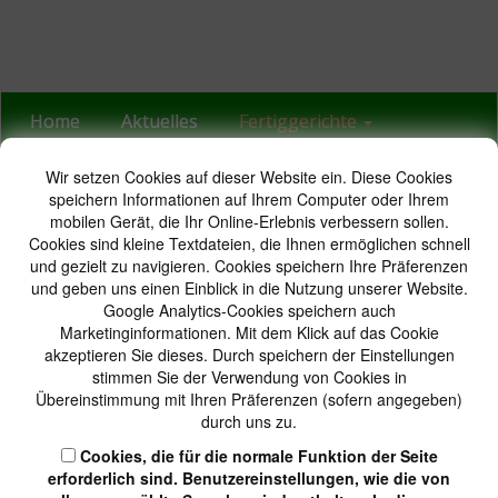
Home
Aktuelles
Fertiggerichte
Wir setzen Cookies auf dieser Website ein. Diese Cookies
Für den Backofen
Häppchen
Wurstwaren
speichern Informationen auf Ihrem Computer oder Ihrem
mobilen Gerät, die Ihr Online-Erlebnis verbessern sollen.
Wir
Cookies sind kleine Textdateien, die Ihnen ermöglichen schnell
und gezielt zu navigieren. Cookies speichern Ihre Präferenzen
und geben uns einen Einblick in die Nutzung unserer Website.
Google Analytics-Cookies speichern auch
Marketinginformationen. Mit dem Klick auf das Cookie
akzeptieren Sie dieses. Durch speichern der Einstellungen
stimmen Sie der Verwendung von Cookies in
... und zum Schluss der Genuss
Übereinstimmung mit Ihren Präferenzen (sofern angegeben)
Kleine Käseplatte
durch uns zu.
Hausdessert
Cookies, die für die normale Funktion der Seite
mit Biskuit und gedünsteten Frü
erforderlich sind. Benutzereinstellungen, wie die von