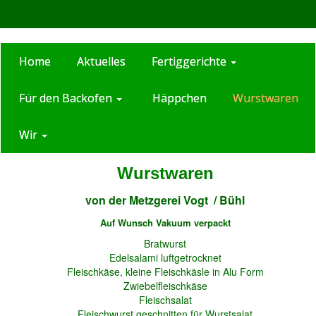
Home
Aktuelles
Fertiggerichte
Für den Backofen
Häppchen
Wurstwaren
Wir
Wurstwaren
von der Metzgerei Vogt / Bühl
Auf Wunsch Vakuum verpackt
Bratwurst
Edelsalami luftgetrocknet
Fleischkäse, kleine Fleischkäsle in Alu Form
Zwiebelfleischkäse
Fleischsalat
Fleischwurst geschnitten für Wurstsalat